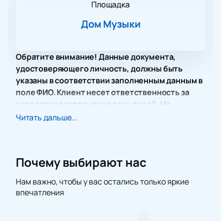
Площадка
Дом Музыки
Обратите внимание! Данные документа,
удостоверяющего личность, должны быть
указаны в соответствии заполненным данным в
поле ФИО. Клиент несет ответственность за
корректное заполнение всех полей. Не
забудьте взять документ с собой!
Читать дальше...
Концерт Дениса Мажукова «День рождения рок-н-
ролла» в Доме Музыки — это мероприятие, которое
не смогут обойти стороной истинные любители
Почему выбирают нас
классического рок-н-ролла. Именно 12 апреля 1954
года мир впервые услышал легендарную
Нам важно, чтобы у вас остались только яркие
композицию «Rock Around The Clock», которая
впечатления
ознаменовала начало эпохи рок-н-ролла. Денис
Мажуков, которого западные критики называют