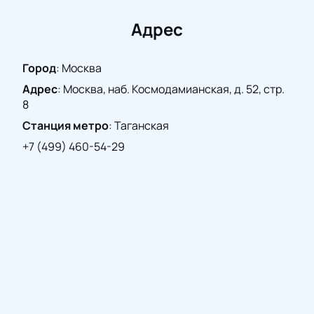
традиционно высок. Не упустите возможность
насладиться живым исполнением рок-н-ролльных
Адрес
хитов и окунуться в атмосферу музыкального
торжества. Покупка билетов на нашем сайте — это
Город
:
Москва
удобный способ гарантировать себе место на этом
Адрес
:
Москва, наб. Космодамианская, д. 52, стр.
уникальном событии.
8
Станция метро
:
Таганская
+7 (499) 460-54-29