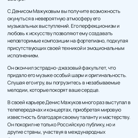
С Денисом Мажуковым вы получите возможность
окунуться в невероятную атмосферу его
музыкальных выступлений. Его перфекционизм и
любовь к искусству позволяют ему создавать
неповторимые композиции на фортепиано, подкупая
присутствующих своей техникой и эмоциональным
исполнением.
Он окончил эстрадно-джазовый факультет, что
придало его музыке особый шарм и оригинальность.
Слушая его игру, вы погрузитесь в незабываемые
мелодии, которые покорят ваше сердце.
В своей карьере Денис Мажуков много раз выступал в
телепередачах и концертах, приобретая мировую
известность благодаря своему таланту и мастерству.
Он покорил не только Российскую публику, но и
другие страны, участвуя в международных