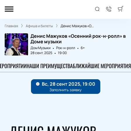
Главная
Афиша и билеты
Денис Мажуков «О...
Денис Мажуков «Осенний рок-н-ролл» в
Доме музыки
Дом Музыки
Рок-н-ролл
6+
28 сент. 2025
19:00
МЕРОПРИЯТИИ
НАШИ ПРЕИМУЩЕСТВА
БЛИЖАЙШИЕ МЕРОПРИЯТИЯ