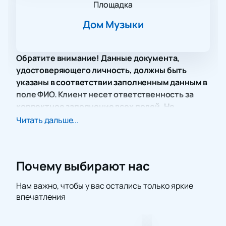
Площадка
Дом Музыки
Обратите внимание! Данные документа,
удостоверяющего личность, должны быть
указаны в соответствии заполненным данным в
поле ФИО. Клиент несет ответственность за
корректное заполнение всех полей. Не
забудьте взять документ с собой!
Читать дальше...
Концерт Дениса Мажукова под названием
«Осенний рок-н-ролл», который состоится в Доме
музыки, обещает стать настоящим событием для
Почему выбирают нас
всех любителей этого жанра. Известный как
«российский король рок-н-ролла», Денис Мажуков
Нам важно, чтобы у вас остались только яркие
снова готов порадовать своих поклонников
впечатления
виртуозной игрой и неповторимым стилем. Его
выступления всегда отличаются высоким уровнем