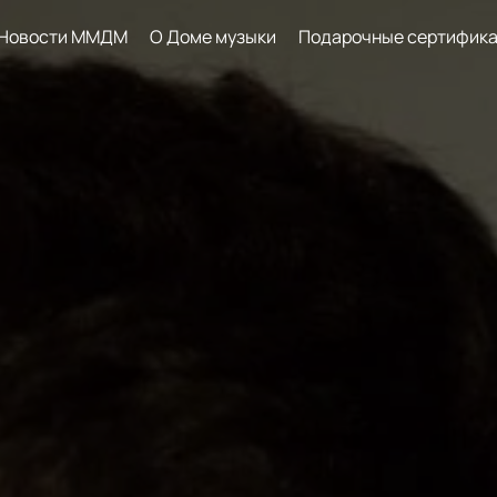
Новости ММДМ
О Доме музыки
Подарочные сертифик