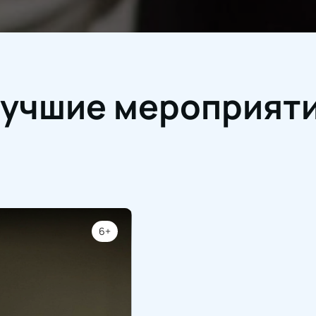
учшие мероприят
6+