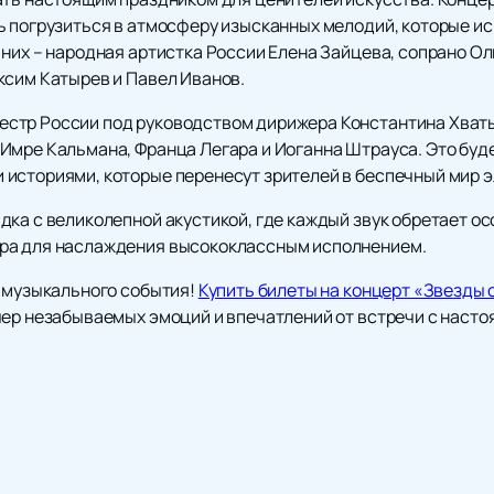
ь погрузиться в атмосферу изысканных мелодий, которые 
них – народная артистка России Елена Зайцева, сопрано Ол
ксим Катырев и Павел Иванов.
стр России под руководством дирижера Константина Хватын
Имре Кальмана, Франца Легара и Иоганна Штрауса. Это бу
историями, которые перенесут зрителей в беспечный мир э
ка с великолепной акустикой, где каждый звук обретает ос
ра для наслаждения высококлассным исполнением.
о музыкального события!
Купить билеты на концерт «Звезды
чер незабываемых эмоций и впечатлений от встречи с наст