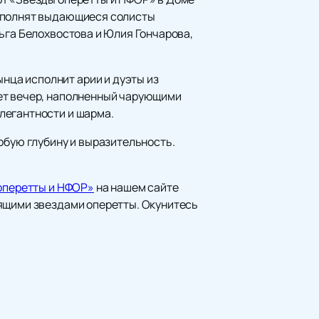
исполнят выдающиеся солисты
ьга Белохвостова и Юлия Гончарова,
ца исполнит арии и дуэты из
дет вечер, наполненный чарующими
легантности и шарма.
обую глубину и выразительность.
 оперетты и НФОР»
на нашем сайте
оящими звездами оперетты. Окунитесь