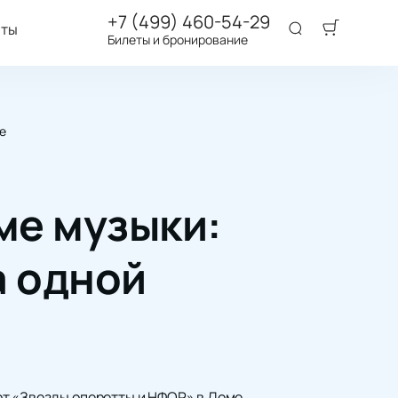
+7 (499) 460-54-29
аты
Билеты и бронирование
е
ме музыки:
а одной
рт «Звезды оперетты и НФОР» в Доме