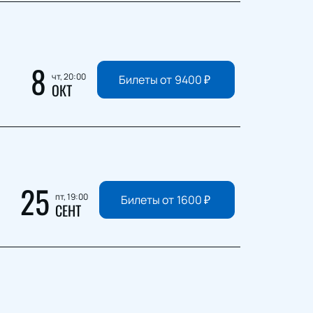
8
чт, 20:00
Билеты от
9400
₽
ОКТ
25
пт, 19:00
Билеты от
1600
₽
СЕНТ