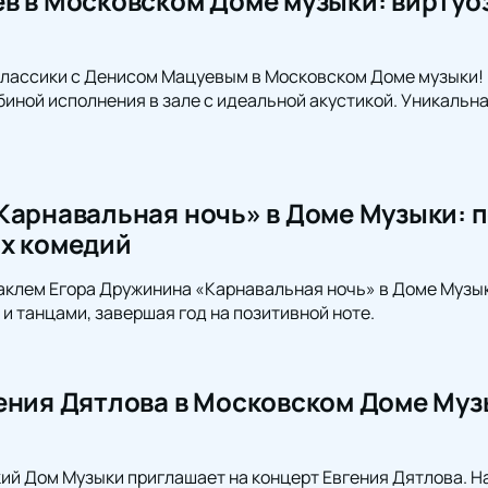
в в Московском Доме музыки: виртуо
классики с Денисом Мацуевым в Московском Доме музыки! 
иной исполнения в зале с идеальной акустикой. Уникальн
Карнавальная ночь» в Доме Музыки: п
х комедий
аклем Егора Дружинина «Карнавальная ночь» в Доме Музы
 и танцами, завершая год на позитивной ноте.
ения Дятлова в Московском Доме Муз
ий Дом Музыки приглашает на концерт Евгения Дятлова. 