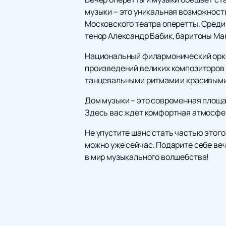
музыки – это уникальная возможност
Московского театра оперетты. Среди 
тенор Александр Бабик, баритоны Ма
Национальный филармонический орке
произведений великих композиторов 
танцевальными ритмами и красивыми 
Дом музыки – это современная площад
Здесь вас ждет комфортная атмосфе
Не упустите шанс стать частью этог
можно уже сейчас. Подарите себе ве
в мир музыкального волшебства!