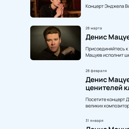
Концерт Энджела Во
28 марта
Денис Мацуе
Присоединяйтесь к
Мацуев исполнит ше
28 февраля
Денис Мацуе
ценителей к
Посетите концерт Д
великих композитор
31 января