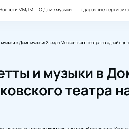
Новости ММДМ
О Доме музыки
Подарочные сертифик
 музыки в Доме музыки: Звезды Московского театра на одной сцен
етты и музыки в До
ковского театра н
ать настоящим праздником для ценителей искусства. Конце