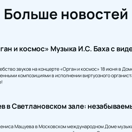
Больше новостей
ган и космос» Музыка И.С. Баха с ви
ебство звуков на концерте «Орган и космос» 18 июня в До
енными композициями в исполнении виртуозного органиста
е!
в в Светлановском зале: незабываем
Дениса Мацуева в Московском международном Доме музыки.