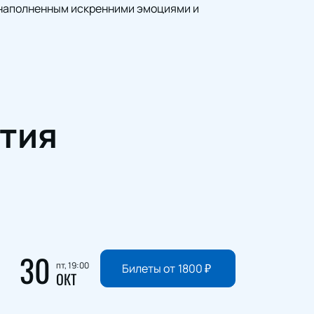
 наполненным искренними эмоциями и
тия
30
пт, 19:00
Билеты от
1800
₽
ОКТ