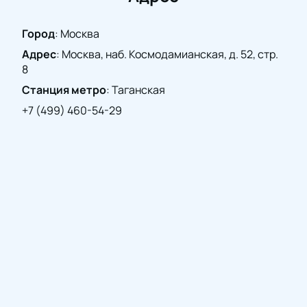
народной музыки и насладиться уникальным
выступлением Хора имени М.Е. Пятницкого.
Город
:
Москва
Покупайте билеты
уже сейчас и приготовьтесь к
Адрес
:
Москва, наб. Космодамианская, д. 52, стр.
незабываемым впечатлениям от встречи с этим
8
прославленным коллективом.
Станция метро
:
Таганская
+7 (499) 460-54-29