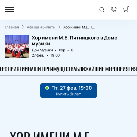
Главная
Афиша и билеты
Хор имени М.Е. П...
Хор имени М.Е. Пятницкого в Доме
музыки
Дом Музыки
Хор
6+
27 фев.
19:00
МЕРОПРИЯТИИ
НАШИ ПРЕИМУЩЕСТВА
БЛИЖАЙШИЕ МЕРОПРИЯТИЯ