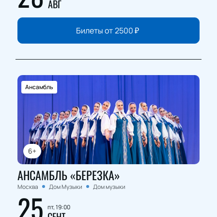
АВГ
Билеты от
2500
₽
Ансамбль
6+
АНСАМБЛЬ «БЕРЕЗКА»
Москва
Дом Музыки
Дом музыки
25
пт, 19:00
СЕНТ