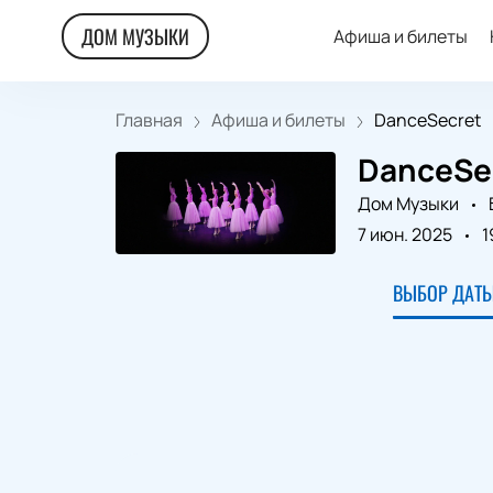
ДОМ МУЗЫКИ
Афиша и билеты
Главная
Афиша и билеты
DanceSecret
DanceSe
Дом Музыки
7 июн. 2025
1
ВЫБОР ДАТЫ