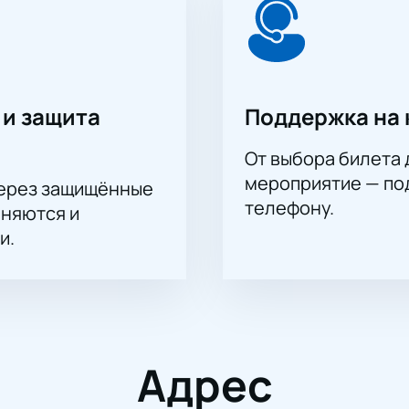
 и защита
Поддержка на 
От выбора билета 
мероприятие — под
через защищённые
телефону.
аняются и
и.
Адрес