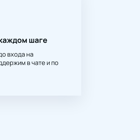
каждом шаге
до входа на
держим в чате и по