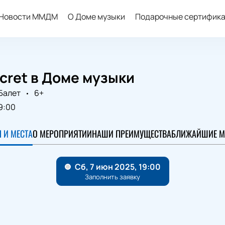
Новости ММДМ
О Доме музыки
Подарочные сертифик
cret в Доме музыки
Балет
6+
9:00
 И МЕСТА
О МЕРОПРИЯТИИ
НАШИ ПРЕИМУЩЕСТВА
БЛИЖАЙШИЕ М