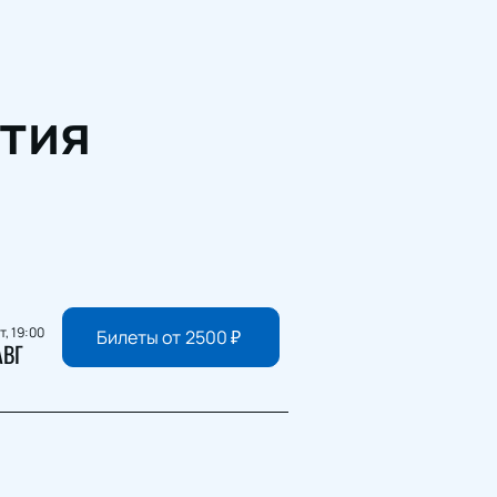
тия
т, 19:00
Билеты от
2500
₽
АВГ