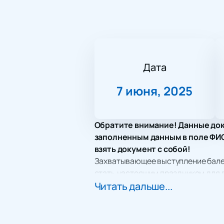
Дата
7 июня, 2025
Обратите внимание! Данные док
заполненным данным в поле ФИО.
взять документ с собой!
Захватывающее выступление балет
стать настоящим праздником для в
акустикой и изысканной архитект
Читать дальше...
В программе концерта зрители см
классического танца до пролога и
продемонстрирует мастерство студ