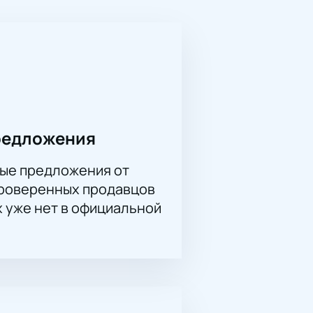
щают свои мечты на сцене. Это
— это плод кропотливой работы и
ести
на нашем сайте — это быстро
ского балета в одном из лучших
редложения
ые предложения от
проверенных продавцов
х уже нет в официальной