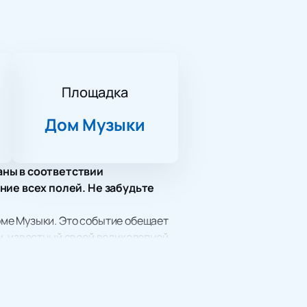
Площадка
Дом Музыки
аны в соответствии
ние всех полей. Не забудьте
ме Музыки. Это событие обещает
и, известный своей великолепной
мероприятий.
церта» с элементами урока
ми танцами. Каждое выступление
тву танца.