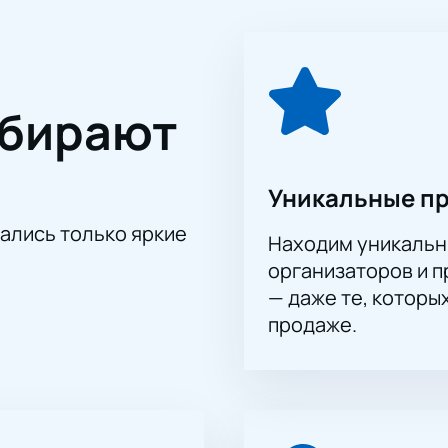
уникальный шанс увидеть, как учащиеся DanceSecret вопло
охновения для всех присутствующих, так как каждый номер 
у.
стью этого удивительного события!
Билеты можно приобр
ыбирают
близким вечер, наполненный изяществом и красотой классиче
Уникальные п
тались только яркие
Находим уникальн
организаторов и 
— даже те, которы
продаже.