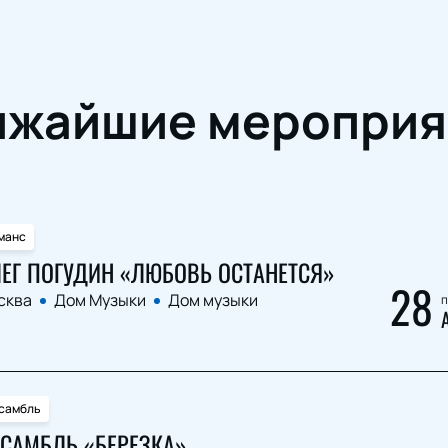
ижайшие мероприя
манс
ЕГ ПОГУДИН «ЛЮБОВЬ ОСТАНЕТСЯ»
28
сква
Дом Музыки
Дом музыки
п
самбль
САМБЛЬ «БЕРЕЗКА»