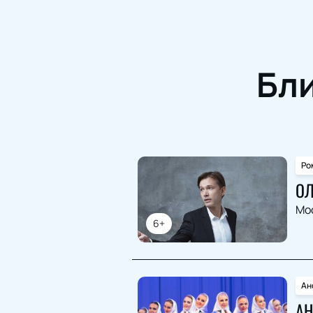
Бл
Ро
ОЛ
Мо
6+
Ан
АН