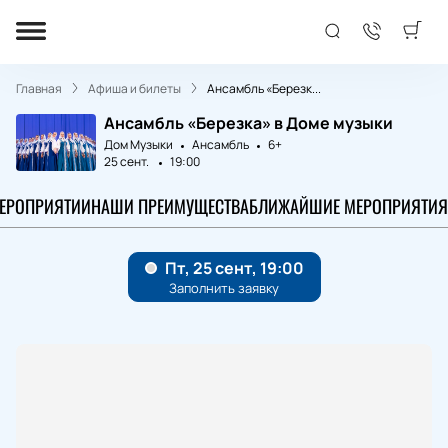
Главная
Афиша и билеты
Ансамбль «Березк...
Ансамбль «Березка» в Доме музыки
Дом Музыки
Ансамбль
6+
25 сент.
19:00
МЕРОПРИЯТИИ
НАШИ ПРЕИМУЩЕСТВА
БЛИЖАЙШИЕ МЕРОПРИЯТИЯ