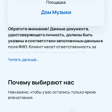
Площадка
Дом Музыки
Обратите внимание! Данные документа,
удостоверяющего личность, должны быть
указаны в соответствии заполненным данным в
поле ФИО. Клиент несет ответственность за
корректное заполнение всех полей. Не
забудьте взять документ с собой!
Читать дальше...
Мужской хор Московского Данилова монастыря
приглашает вас посетить концертную программу
«Любо, братцы, любо!», которая пройдет в
Почему выбирают нас
престижном Московском международном Доме
Музыки. Этот выдающийся коллектив, основанный
Нам важно, чтобы у вас остались только яркие
в 1282 году, славится своим неповторимым
впечатления
исполнением монастырских и духовных
песнопений, а также народных мелодий и