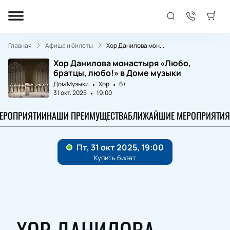
Главная
Афиша и билеты
Хор Данилова мон...
Хор Данилова монастыря «Любо,
братцы, любо!» в Доме музыки
Дом Музыки
Хор
6+
31 окт. 2025
19:00
МЕРОПРИЯТИИ
НАШИ ПРЕИМУЩЕСТВА
БЛИЖАЙШИЕ МЕРОПРИЯТИЯ