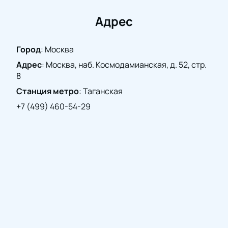
билетов
на нашем сайте — ваш первый шаг к
встрече с музыкальным искусством, которое
Адрес
оставит неизгладимое впечатление.
Город
:
Москва
Адрес
:
Москва, наб. Космодамианская, д. 52, стр.
8
Станция метро
:
Таганская
+7 (499) 460-54-29