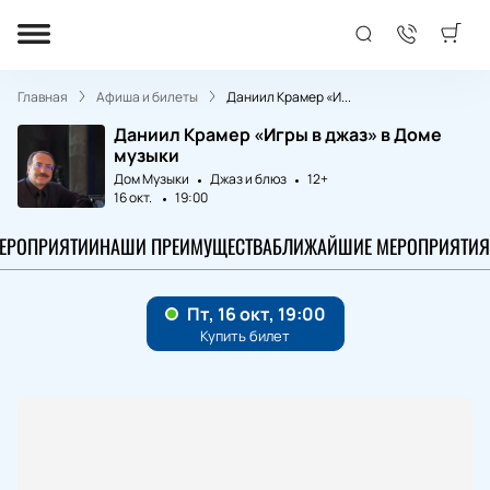
Главная
Афиша и билеты
Даниил Крамер «И...
Даниил Крамер «Игры в джаз» в Доме
музыки
Дом Музыки
Джаз и блюз
12+
16 окт.
19:00
МЕРОПРИЯТИИ
НАШИ ПРЕИМУЩЕСТВА
БЛИЖАЙШИЕ МЕРОПРИЯТИЯ