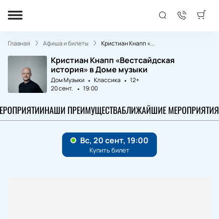
Главная
Афиша и билеты
Кристиан Кнапп «...
Кристиан Кнапп «Вестсайдская
история» в Доме музыки
Дом Музыки
Классика
12+
20 сент.
19:00
МЕРОПРИЯТИИ
НАШИ ПРЕИМУЩЕСТВА
БЛИЖАЙШИЕ МЕРОПРИЯТИЯ