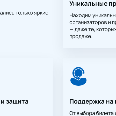
Уникальные п
аза по телефону с поддержкой специалиста.
тались только яркие
Находим уникальн
ь актуальную стоимость и наличие мест. Не упустите возмож
организаторов и 
ть любимые мелодии вживую!
— даже те, которы
продаже.
 и защита
Поддержка на 
От выбора билета 