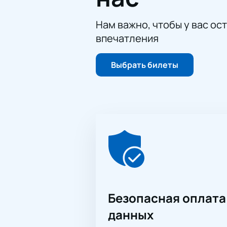
Безопасная онлайн-оплата.
Возможность оформления зак
Нам важно, чтобы у вас ос
Зайдите на наш сайт, чтобы узнат
впечатления
удивительного события и услыша
Выбрать билеты
Безопасная оплата
данных