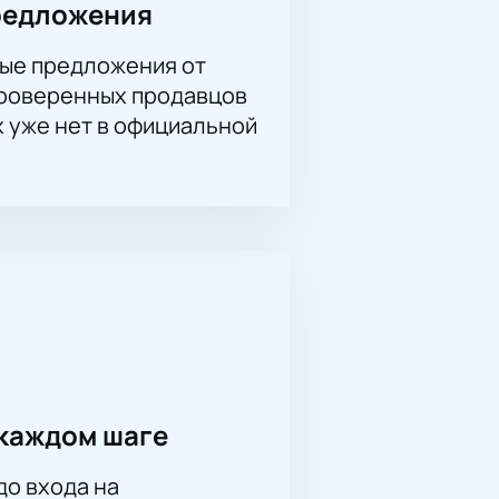
редложения
ые предложения от
ность стать частью этого
проверенных продавцов
х уже нет в официальной
каждом шаге
до входа на