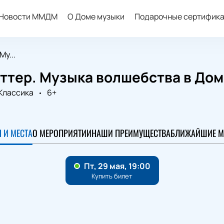
Новости ММДМ
О Доме музыки
Подарочные сертифик
Му...
оттер. Музыка волшебства в До
Классика
6+
 И МЕСТА
О МЕРОПРИЯТИИ
НАШИ ПРЕИМУЩЕСТВА
БЛИЖАЙШИЕ М