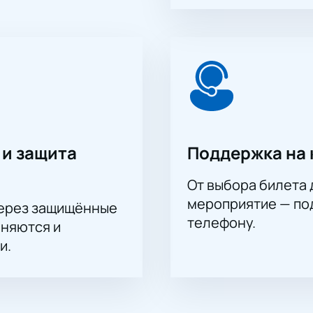
сектора. Актуальные цены и свободные места всегда доступ
те атмосферу живого исполнения великих произведений.
 и защита
Поддержка на 
От выбора билета 
мероприятие — под
через защищённые
телефону.
аняются и
и.