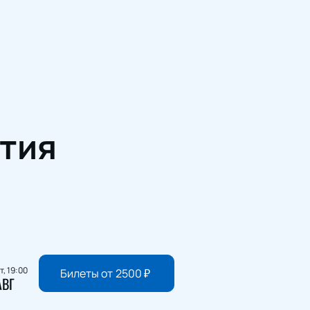
тия
т, 19:00
Билеты от
2500
₽
АВГ