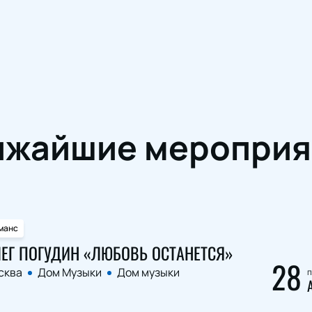
ижайшие мероприя
манс
ЕГ ПОГУДИН «ЛЮБОВЬ ОСТАНЕТСЯ»
28
сква
Дом Музыки
Дом музыки
п