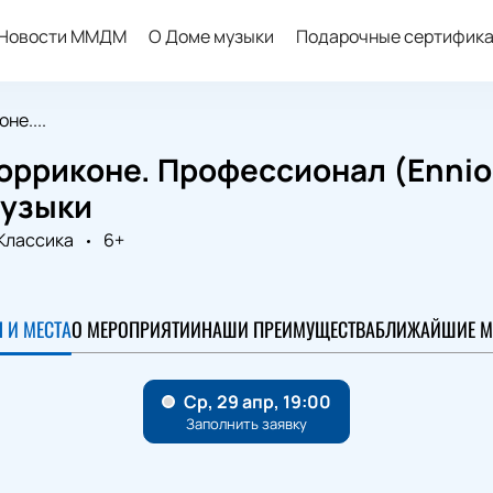
Новости ММДМ
О Доме музыки
Подарочные сертифик
не....
рриконе. Профессионал (Ennio M
музыки
Классика
6+
0
 И МЕСТА
О МЕРОПРИЯТИИ
НАШИ ПРЕИМУЩЕСТВА
БЛИЖАЙШИЕ М