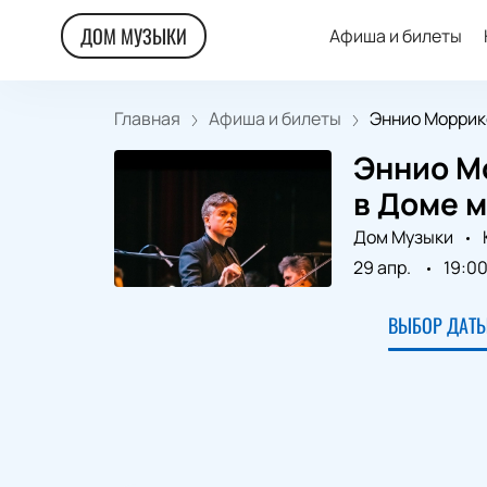
ДОМ МУЗЫКИ
Афиша и билеты
Главная
Афиша и билеты
Эннио Моррико
Эннио Мо
в Доме 
Дом Музыки
29 апр.
19:0
ВЫБОР ДАТЫ