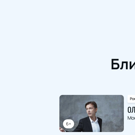
Бл
Ро
ОЛ
Мо
6+