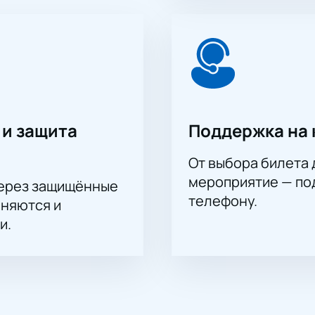
кой специалиста.
нцузского вечера и послушайте любимые мелодии в исполн
 и защита
Поддержка на 
От выбора билета 
мероприятие — под
через защищённые
телефону.
аняются и
и.