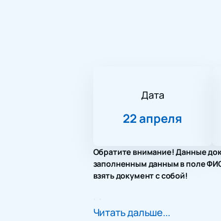
Дата
22 апреля
Обратите внимание! Данные док
заполненным данным в поле ФИО.
взять документ с собой!
Место проведения
Читать дальше...
Концерт «Под небом Парижа. Форте