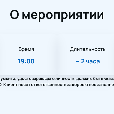
О мероприятии
Время
Длительность
19:00
~
2 часа
умента, удостоверяющего личность, должны быть указ
 Клиент несет ответственность за корректное заполне
пиано и Голос» пройдет в Доме музыки ММДМ по адресу: Мо