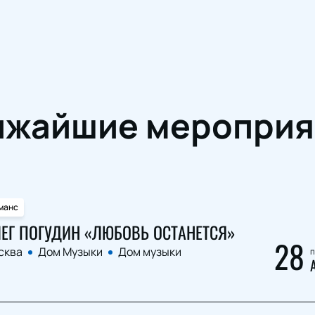
ижайшие мероприя
манс
ЕГ ПОГУДИН «ЛЮБОВЬ ОСТАНЕТСЯ»
28
сква
Дом Музыки
Дом музыки
п