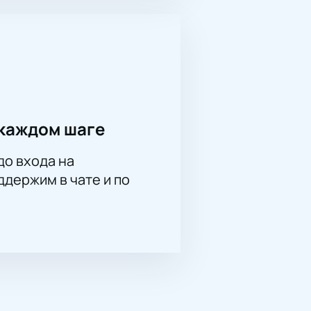
ении талантливых музыкантов!
каждом шаге
до входа на
держим в чате и по