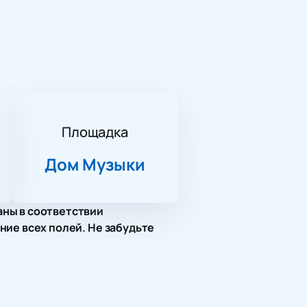
Площадка
Дом Музыки
аны в соответствии
ние всех полей. Не забудьте
сква, наб. Космодамианская, дом