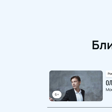
Бл
Ро
ОЛ
Мо
6+