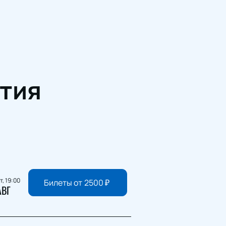
тия
т, 19:00
Билеты от
2500
₽
АВГ