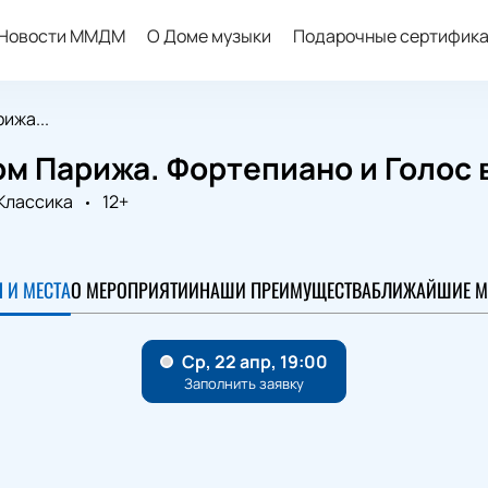
Новости ММДМ
О Доме музыки
Подарочные сертифик
ижа...
м Парижа. Фортепиано и Голос 
Классика
12+
 И МЕСТА
О МЕРОПРИЯТИИ
НАШИ ПРЕИМУЩЕСТВА
БЛИЖАЙШИЕ М