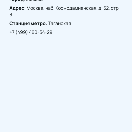
Зайдите на сайт, чтобы узнать больше о стоимости
Адрес
:
Москва, наб. Космодамианская, д. 52, стр.
и наличии мест. Получите шанс стать частью этого
8
яркого события!
Станция метро
:
Таганская
+7 (499) 460-54-29