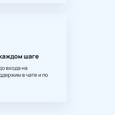
каждом шаге
до входа на
держим в чате и по