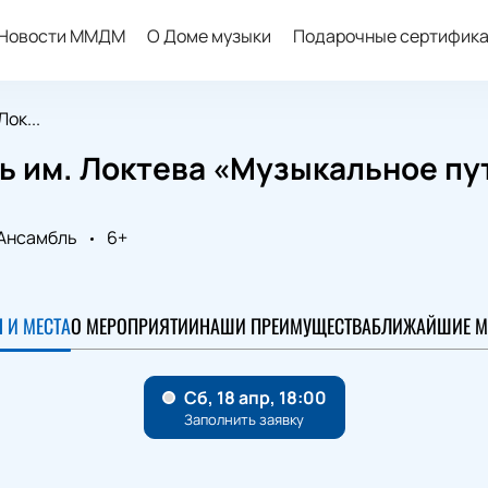
Новости ММДМ
О Доме музыки
Подарочные сертифик
ок...
ь им. Локтева «Музыкальное пу
Ансамбль
6+
 И МЕСТА
О МЕРОПРИЯТИИ
НАШИ ПРЕИМУЩЕСТВА
БЛИЖАЙШИЕ М