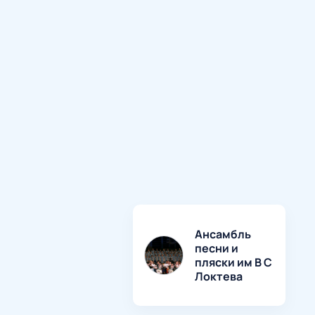
Ансамбль
песни и
пляски им В С
Локтева