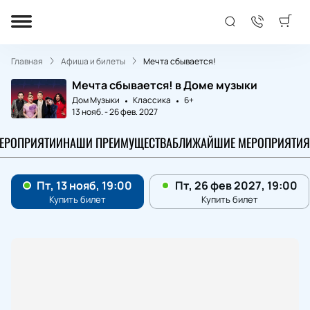
Главная
Афиша и билеты
Мечта сбывается!
Мечта сбывается! в Доме музыки
Дом Музыки
Классика
6+
13 нояб.
-
26 фев. 2027
МЕРОПРИЯТИИ
НАШИ ПРЕИМУЩЕСТВА
БЛИЖАЙШИЕ МЕРОПРИЯТИЯ