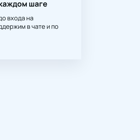
каждом шаге
до входа на
держим в чате и по