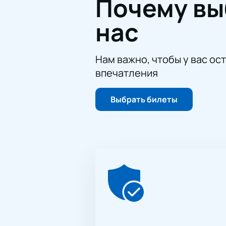
Почему в
позволит выбрать наиболее подход
Выберите понравившиеся мес
нас
Оплатите покупку онлайн.
Получите электронный билет 
Не упустите возможность посетит
Нам важно, чтобы у вас ос
впечатления
Выбрать билеты