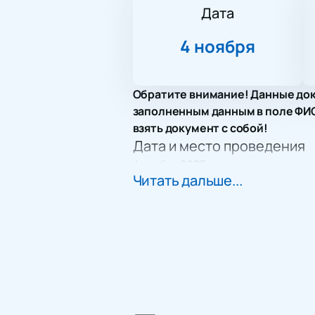
Дата
4 ноября
Обратите внимание! Данные док
заполненным данным в поле ФИО.
взять документ с собой!
Дата и место проведения
4 ноября 2025 года состоится ко
Читать дальше...
международном Доме музыки, расп
отличной акустикой и комфортным
Описание программы
На сцене выступит Дмитрий Рибер
и уже полюбившимися хитами арти
эмоций через музыку. Концерт ста
Приобретение билетов
Купить билеты на концерт Дми