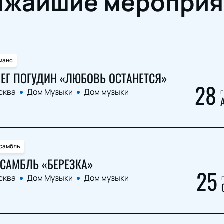
ижайшие мероприя
манс
ЕГ ПОГУДИН «ЛЮБОВЬ ОСТАНЕТСЯ»
28
сква
Дом Музыки
Дом музыки
п
самбль
САМБЛЬ «БЕРЕЗКА»
25
сква
Дом Музыки
Дом музыки
п