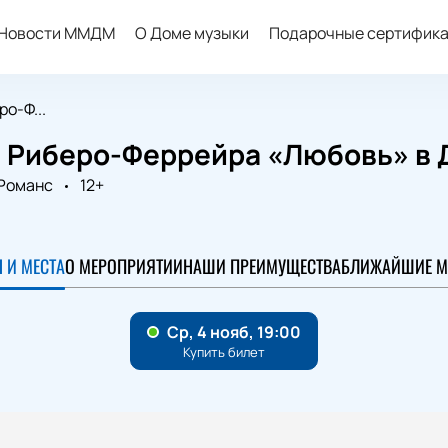
Новости ММДМ
О Доме музыки
Подарочные сертифик
о-Ф...
 Риберо-Феррейра «Любовь» в 
Романс
12+
 И МЕСТА
О МЕРОПРИЯТИИ
НАШИ ПРЕИМУЩЕСТВА
БЛИЖАЙШИЕ М