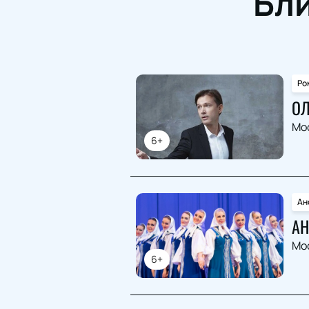
Бл
Ро
ОЛ
Мо
6+
Ан
АН
Мо
6+