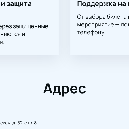
 и защита
Поддержка на 
От выбора билета 
мероприятие — под
через защищённые
телефону.
аняются и
и.
Адрес
ая, д. 52, стр. 8