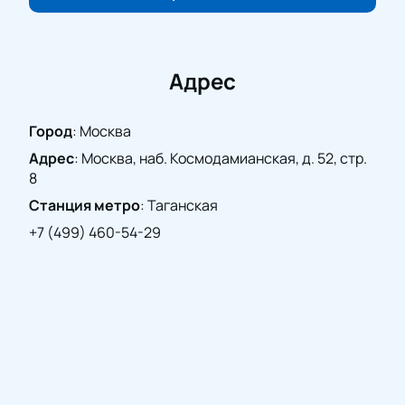
Для консультации или выбора мест звоните
по номеру телефона.
Покупка через сайт дает возможность выбрать
Адрес
лучшие места и услышать живое исполнение
известных произведений.
Город
:
Москва
Адрес
:
Москва, наб. Космодамианская, д. 52, стр.
8
Станция метро
:
Таганская
+7 (499) 460-54-29