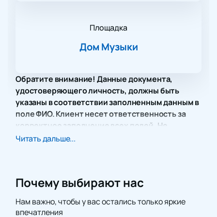
Площадка
Дом Музыки
Обратите внимание! Данные документа,
удостоверяющего личность, должны быть
указаны в соответствии заполненным данным в
поле ФИО. Клиент несет ответственность за
корректное заполнение всех полей. Не
забудьте взять документ с собой!
Читать дальше...
Место проведения
Закрытие XIII Московского музыкального
фестиваля «Владимир Спиваков приглашает»
Почему выбирают нас
пройдет в Москве. Дом музыки расположен на
Космодамианской набережной, дом 52, строение 8.
Нам важно, чтобы у вас остались только яркие
Зал принимает крупные культурные события и
впечатления