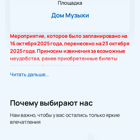
Площадка
Дом Музыки
Мероприятие, которое было запланировано на
16 октября 2025 года, перенесено на 23 октября
2025 года. Приносим извинения за возможные
неудобства, ранее приобретенные билеты
остаются действительными.
Обратите внимание! Данные документа,
Читать дальше...
удостоверяющего личность, должны быть
указаны в соответствии заполненным данным в
поле ФИО. Клиент несет ответственность за
Почему выбирают нас
корректное заполнение всех полей. Не
забудьте взять документ с собой!
Нам важно, чтобы у вас остались только яркие
Приглашаем вас на незабываемый вечер в Дом
впечатления
музыки, где состоится концерт Nella Musica
Orchestra «Disney and Marvel». Это уникальная