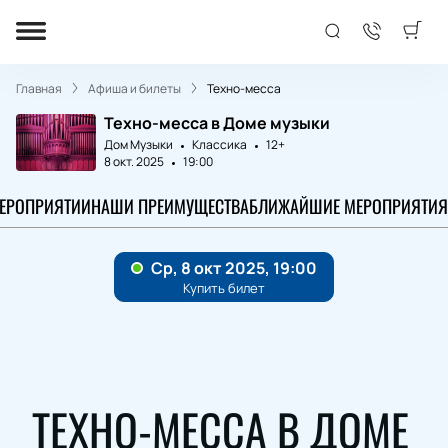
Главная
Афиша и билеты
Техно-месса
Техно-месса в Доме музыки
Дом Музыки
Классика
12+
8 окт. 2025
19:00
МЕРОПРИЯТИИ
НАШИ ПРЕИМУЩЕСТВА
БЛИЖАЙШИЕ МЕРОПРИЯТИЯ
ТЕХНО-МЕССА В ДОМЕ