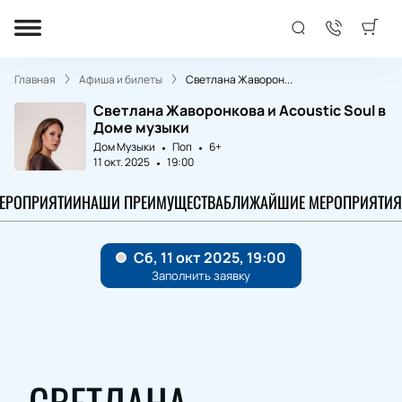
Главная
Афиша и билеты
Светлана Жаворон...
Светлана Жаворонкова и Acoustic Soul в
Доме музыки
Дом Музыки
Поп
6+
11 окт. 2025
19:00
МЕРОПРИЯТИИ
НАШИ ПРЕИМУЩЕСТВА
БЛИЖАЙШИЕ МЕРОПРИЯТИЯ