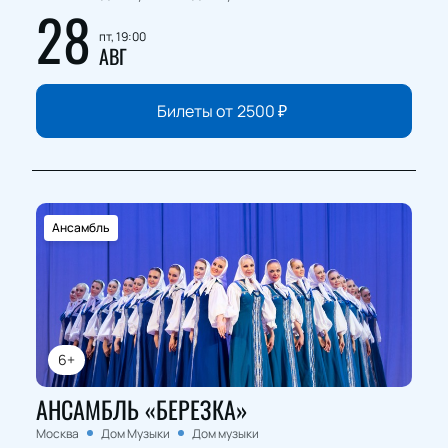
28
пт, 19:00
АВГ
Билеты от
2500
₽
Ансамбль
6+
АНСАМБЛЬ «БЕРЕЗКА»
Москва
Дом Музыки
Дом музыки