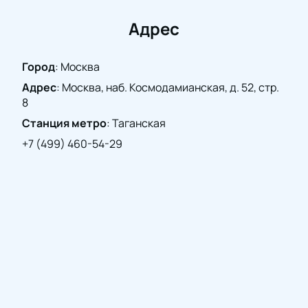
досуге заранее —
купить билеты
на нашем сайте
просто и удобно. Мы ждем вас на концерте
Адрес
Светланы Жаворонковой и Acoustic Soul в Доме
музыки!
Город
:
Москва
Адрес
:
Москва, наб. Космодамианская, д. 52, стр.
8
Станция метро
:
Таганская
+7 (499) 460-54-29