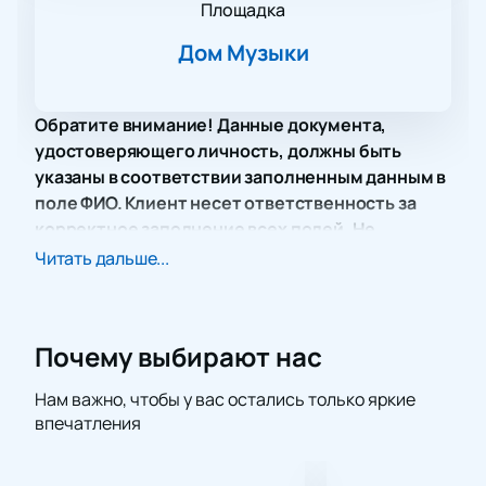
Площадка
Дом Музыки
Обратите внимание! Данные документа,
удостоверяющего личность, должны быть
указаны в соответствии заполненным данным в
поле ФИО. Клиент несет ответственность за
корректное заполнение всех полей. Не
забудьте взять документ с собой!
Читать дальше...
Незабываемый вечер музыки с участием Светланы
Жаворонковой и группы Acoustic Soul, который
состоится в Доме музыки. Это уникальная
Почему выбирают нас
возможность насладиться живым исполнением
классики соула, блюза и поп-музыки. В программе
Нам важно, чтобы у вас остались только яркие
концерта прозвучат известные композиции Боба
впечатления
Дилана, Average White Band, Tedeschi Trucks Band и
Джони Митчелл. Они будут гармонично сочетаться