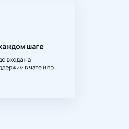
каждом шаге
до входа на
держим в чате и по