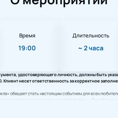
Время
Длительность
19:00
~
2 часа
умента, удостоверяющего личность, должны быть указ
 Клиент несет ответственность за корректное заполне
ла» обещает стать настоящим событием для всех любителе
самых престижных концертных залов Москвы — Доме Музыки.
ерой, способствующей полному погружению в мир музыки.
емлевский оркестр под руководством заслуженного артиста