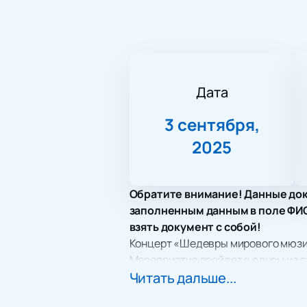
Дата
3 сентября,
2025
Обратите внимание! Данные док
заполненным данным в поле ФИО.
взять документ с собой!
Концерт «Шедевры мирового мюзик
Мероприятие пройдет в одном из 
великолепной акустикой и атмосф
Читать дальше...
В этот вечер Государственный Кр