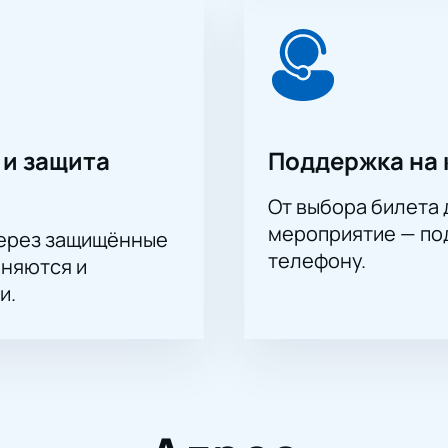
 и защита
Поддержка на 
От выбора билета 
мероприятие — под
через защищённые
телефону.
аняются и
и.