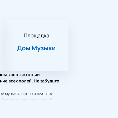
Площадка
Дом Музыки
аны в соответствии
ние всех полей. Не забудьте
й музыкального искусства.
 Это место известно своей
 России Игоря Шевернева