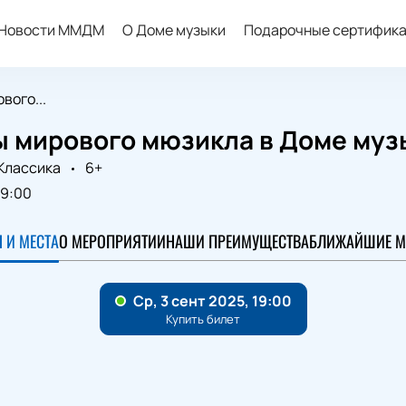
Новости ММДМ
О Доме музыки
Подарочные сертифик
вого...
 мирового мюзикла в Доме муз
Классика
6+
19:00
 И МЕСТА
О МЕРОПРИЯТИИ
НАШИ ПРЕИМУЩЕСТВА
БЛИЖАЙШИЕ М