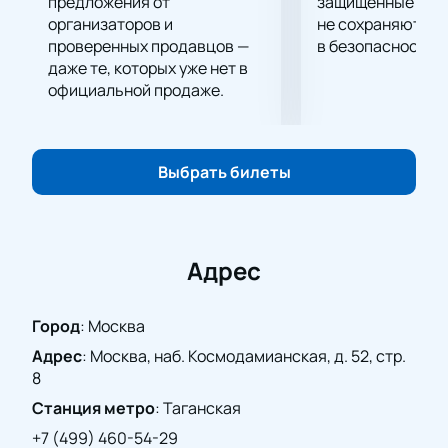
исполнения классики, где вы сможете полностью
предложения от
защищённые шлю
погрузиться в чарующий мир музыки.
организаторов и
не сохраняются 
проверенных продавцов —
в безопасности.
Не упустите шанс стать частью этого
даже те, которых уже нет в
музыкального события. Билеты уже доступны на
официальной продаже.
нашем сайте. Забронируйте их заранее, так как
количество мест ограничено. Погрузитесь в
творческий мир Моцарта и насладитесь
мастерством оркестра «Виртуозы Москвы».
Выбрать билеты
Купить билеты
на нашем сайте — это просто и
удобно.
Адрес
Город
:
Москва
Адрес
:
Москва, наб. Космодамианская, д. 52, стр.
8
Станция метро
:
Таганская
+7 (499) 460-54-29