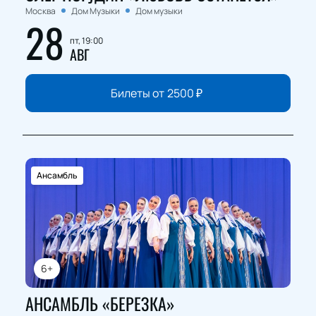
Москва
Дом Музыки
Дом музыки
28
пт, 19:00
АВГ
Билеты от
2500
₽
Ансамбль
6+
АНСАМБЛЬ «БЕРЕЗКА»