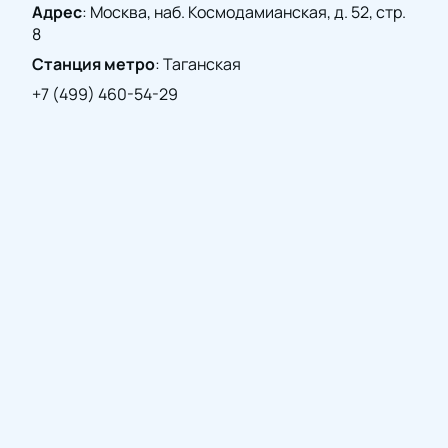
Адрес
:
Москва, наб. Космодамианская, д. 52, стр.
события!
Купите билеты
на нашем сайте и
8
насладитесь живым звучанием ангельских
голосов.
Станция метро
:
Таганская
+7 (499) 460-54-29