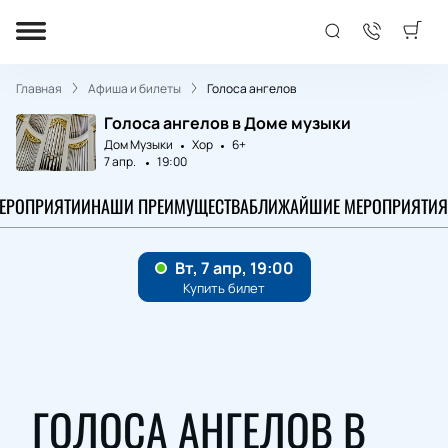
Главная
Афиша и билеты
Голоса ангелов
Голоса ангелов в Доме музыки
Дом Музыки
Хор
6+
7 апр.
19:00
МЕРОПРИЯТИИ
НАШИ ПРЕИМУЩЕСТВА
БЛИЖАЙШИЕ МЕРОПРИЯТИЯ
ГОЛОСА АНГЕЛОВ В