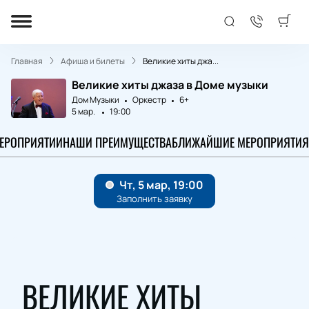
Главная
Афиша и билеты
Великие хиты джа...
Великие хиты джаза в Доме музыки
Дом Музыки
Оркестр
6+
5 мар.
19:00
МЕРОПРИЯТИИ
НАШИ ПРЕИМУЩЕСТВА
БЛИЖАЙШИЕ МЕРОПРИЯТИЯ
ВЕЛИКИЕ ХИТЫ