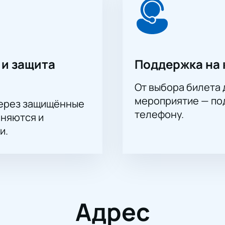
 и защита
Поддержка на 
От выбора билета 
мероприятие — под
через защищённые
телефону.
аняются и
и.
Адрес