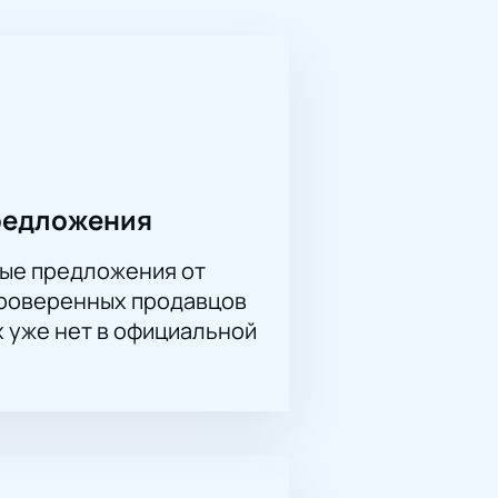
который с конца XX века
ю и теплотой, создавая
анство, где рождается
ждым звуком, создавая эффект
бываемое событие.
м сайте гарантирует вам место на
берутся вместе, чтобы
редложения
елайте это прямо сейчас и
ые предложения от
проверенных продавцов
х уже нет в официальной