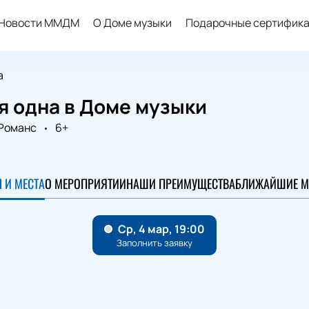
Новости ММДМ
О Доме музыки
Подарочные сертифик
а
я одна в Доме музыки
Романс
6+
 И МЕСТА
О МЕРОПРИЯТИИ
НАШИ ПРЕИМУЩЕСТВА
БЛИЖАЙШИЕ М