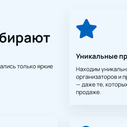
оизведения исполнят артисты проекта «Песни нашего века», 
бардовской сцены. Их выступления отличаются искренность
рителями.
ыки — это больше, чем просто концертный зал; это простр
ыбирают
акустические возможности зала позволяют насладиться ка
ю стихию. Каждое мероприятие здесь превращается в неза
ого музыкального торжества! Приобретение билетов на наше
ых воспоминаний. Присоединяйтесь к зрителям, которые со
Уникальные п
Покупка билетов
на нашем сайте — это просто и удобно; сд
тались только яркие
Находим уникальн
организаторов и 
— даже те, которы
продаже.