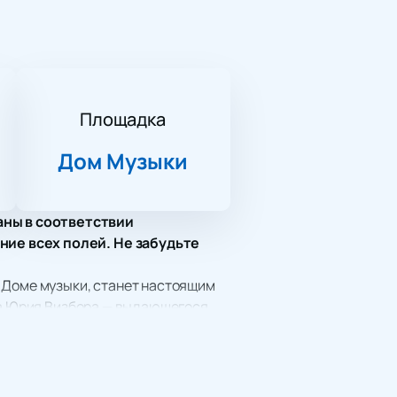
Площадка
Дом Музыки
аны в соответствии
ние всех полей. Не забудьте
 Доме музыки, станет настоящим
тва Юрия Визбора — выдающегося
гур в истории авторской песни и
более 300 песен, которые стали
ым композиторам.
«Домбайский вальс», «Ночная