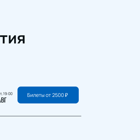
тия
т, 19:00
Билеты от
2500
₽
АВГ