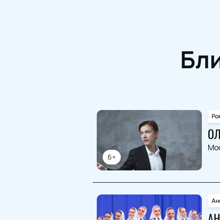
Бл
Ро
ОЛ
Мо
6+
Ан
АН