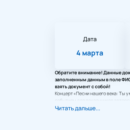
Дата
4 марта
Обратите внимание! Данные док
заполненным данным в поле ФИО.
взять документ с собой!
Концерт «Песни нашего века: Ты 
событием для поклонников авторск
киноактера, журналиста, писателя,
Читать дальше...
основателем уникального направл
неотъемлемой частью культурного
На концерте прозвучат такие изве