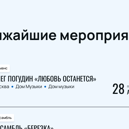
ижайшие мероприя
манс
ЕГ ПОГУДИН «ЛЮБОВЬ ОСТАНЕТСЯ»
28
сква
Дом Музыки
Дом музыки
п
самбль
САМБЛЬ «БЕРЕЗКА»