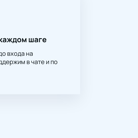
каждом шаге
до входа на
держим в чате и по