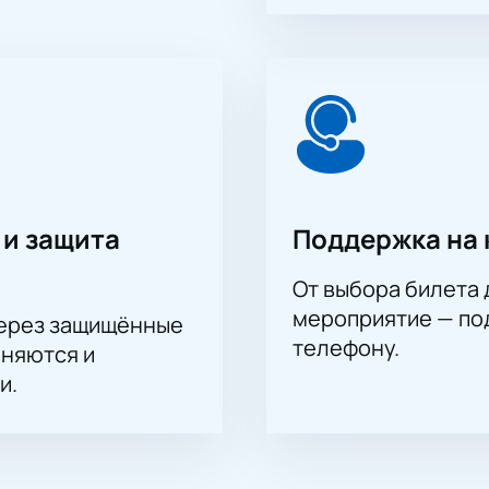
 и защита
Поддержка на 
От выбора билета 
мероприятие — под
через защищённые
телефону.
аняются и
и.