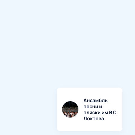
Ансамбль
песни и
пляски им В С
Локтева