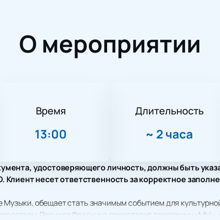
О мероприятии
Время
Длительность
13:00
~
2 часа
умента, удостоверяющего личность, должны быть указ
 Клиент несет ответственность за корректное заполне
е Музыки, обещает стать значимым событием для культурно
ководством Леонида Фрадкина представит программу «МЫ», 