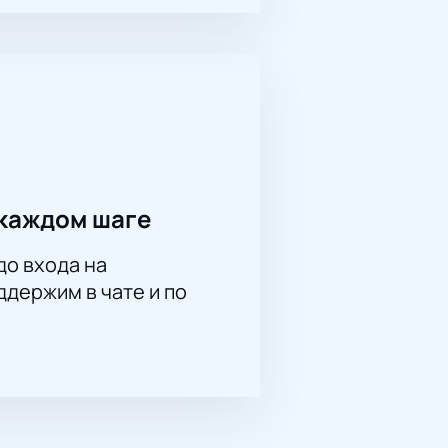
каждом шаге
до входа на
держим в чате и по