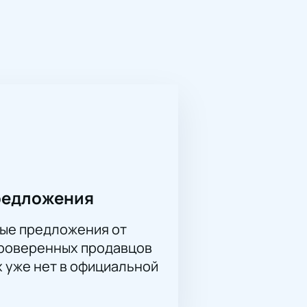
ной атмосферой, что делает его
е чем полторы тысячи человек,
ене.
овременными произведениями
ожность переосмыслить понятие
ой вклад в создание цельного
 как внутри страны, так и за её
богатство культурного наследия и
тупны для покупки на нашем
редложения
летов на нашем сайте – это
ые предложения от
проверенных продавцов
х уже нет в официальной