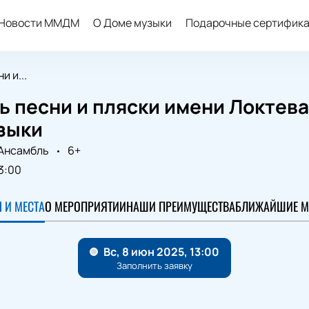
Новости ММДМ
О Доме музыки
Подарочные сертифик
 и...
ь песни и пляски имени Локтев
зыки
Ансамбль
6+
3:00
 И МЕСТА
О МЕРОПРИЯТИИ
НАШИ ПРЕИМУЩЕСТВА
БЛИЖАЙШИЕ М