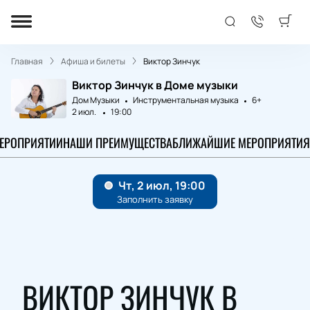
Главная
Афиша и билеты
Виктор Зинчук
Виктор Зинчук в Доме музыки
Дом Музыки
Инструментальная музыка
6+
2 июл.
19:00
МЕРОПРИЯТИИ
НАШИ ПРЕИМУЩЕСТВА
БЛИЖАЙШИЕ МЕРОПРИЯТИЯ
ВИКТОР ЗИНЧУК В