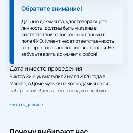
Обратите внимание!
Данные документа, удостоверяющего
личность, должны быть указаны в
соответствии заполненным данным в
поле ФИО. Клиент несет ответственность
за корректное заполнение всех полей. Не
забудьте взять документ с собой!
Дата и место проведения
Виктор Зинчук выступит 2 июля 2026 года в
Москве, в Доме музыки на Космодамианской
набережной. Здесь всегда создают особую
атмосферу благодаря отличной акустике, которая
Читать дальше...
подчеркнет каждую деталь программы.
О концерте
В этот вечер гости встретятся с Виктором
Почему выбирают нас