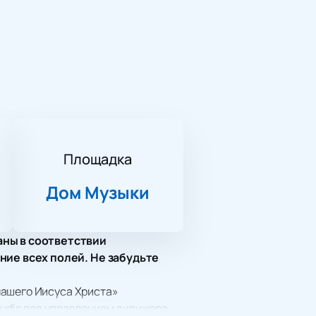
Площадка
Дом Музыки
аны в соответствии
ние всех полей. Не забудьте
нашего Иисуса Христа»
audis под управлением дирижера