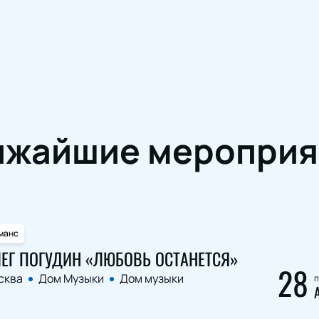
ижайшие мероприя
манс
ЕГ ПОГУДИН «ЛЮБОВЬ ОСТАНЕТСЯ»
28
сква
Дом Музыки
Дом музыки
п