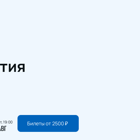
тия
т, 19:00
Билеты от
2500
₽
АВГ