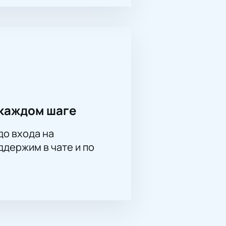
каждом шаге
до входа на
держим в чате и по