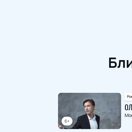
Бл
Ро
ОЛ
Мо
6+