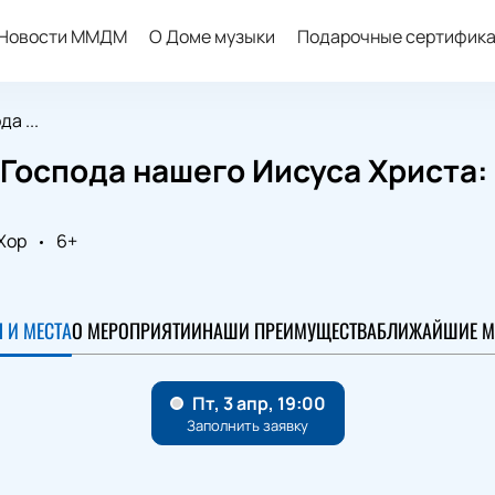
Новости ММДМ
О Доме музыки
Подарочные сертифик
а ...
Господа нашего Иисуса Христа: 
Хор
6+
 И МЕСТА
О МЕРОПРИЯТИИ
НАШИ ПРЕИМУЩЕСТВА
БЛИЖАЙШИЕ М