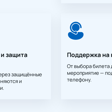
 и защита
Поддержка на 
От выбора билета 
мероприятие — под
через защищённые
телефону.
аняются и
и.