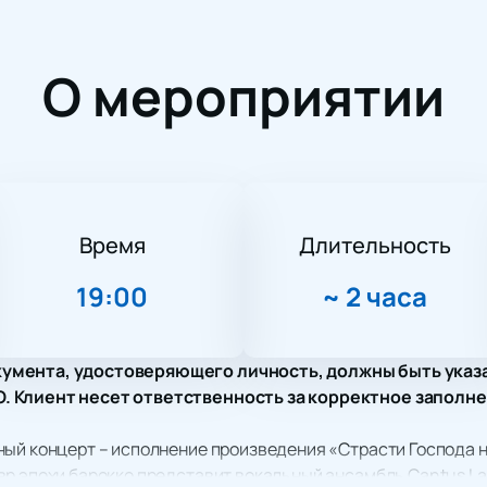
О мероприятии
Время
Длительность
19:00
~
2 часа
умента, удостоверяющего личность, должны быть указ
 Клиент несет ответственность за корректное заполне
ный концерт – исполнение произведения «Страсти Господа 
вр эпохи барокко представит вокальный ансамбль Cantus L