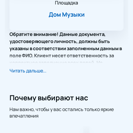
Площадка
Дом Музыки
Обратите внимание! Данные документа,
удостоверяющего личность, должны быть
указаны в соответствии заполненным данным в
поле ФИО. Клиент несет ответственность за
корректное заполнение всех полей. Не
забудьте взять документ с собой!
Читать дальше...
Концерт «Таинство Любви» с участием протоиерея
Артемия Владимирова, который пройдет в Доме
Музыки, обещает стать важным событием для всех,
Почему выбирают нас
кто интересуется духовностью и ценностями
Русской Православной Церкви. Дом Музыки,
Нам важно, чтобы у вас остались только яркие
находящийся в самом центре города, славится
впечатления
своей прекрасной акустикой и уютной атмосферой,
что делает его идеальным местом для проведения