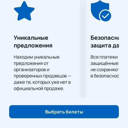
молодыми талантами.
Концерты № 20 в ре миноре и № 21 в до мажоре для
фортепиано с оркестром демонстрируют
многогранность гения Моцарта. Первый концерт
известен своей эмоциональной напряженностью,
но завершается на светлой, мажорной ноте, что
Уникальные
Безопасная 
характерно для стиля композитора. Второй
предложения
защита данн
концерт наполнен радостью и светом, впечатляя
виртуозностью фортепианной партии.
Находим уникальные
Все платежи про
Симфония № 40 в соль миноре считается одним из
предложения от
защищённые шлю
ключевых произведений Моцарта, предвещающим
организаторов и
не сохраняются 
проверенных продавцов —
в безопасности.
романтизм XIX века. Она пронизана глубокими
даже те, которых уже нет в
чувствами и трагизмом, оставаясь актуальной и в
официальной продаже.
наше время.
Дом музыки славится своим современным
акустическим дизайном, который позволяет в
полной мере насладиться каждым звуком
Выбрать билеты
инструментов. Это идеальное место для
проведения концертов высокого уровня.