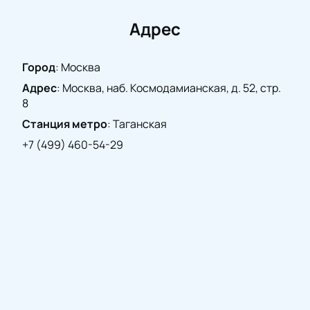
Не упустите шанс погрузиться в мир классической
музыки и насладиться бессмертными
Адрес
произведениями Моцарта. Покупка билетов на
нашем сайте — это простой способ обеспечить
Город
:
Москва
себе место на этом уникальном событии.
Адрес
:
Москва, наб. Космодамианская, д. 52, стр.
Возможность
купить билеты
может больше не
8
представиться, поэтому действуйте сейчас.
Станция метро
:
Таганская
+7 (499) 460-54-29