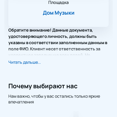
Площадка
Дом Музыки
Обратите внимание! Данные документа,
удостоверяющего личность, должны быть
указаны в соответствии заполненным данным в
поле ФИО. Клиент несет ответственность за
корректное заполнение всех полей. Не
забудьте взять документ с собой!
Читать дальше...
Концерт под названием «Моцарт. Концерты № 20,
№ 21 и Симфония № 40», который пройдет в Доме
музыки, обещает стать настоящим событием для
Почему выбирают нас
всех любителей классики. В этот вечер на сцене
выступит камерный оркестр «Академия Русской
Нам важно, чтобы у вас остались только яркие
Музыки», возглавляемый выдающимся дирижером
впечатления
Иваном Никифорчиным. Программа вечера
включает шедевры Моцарта, исполненные