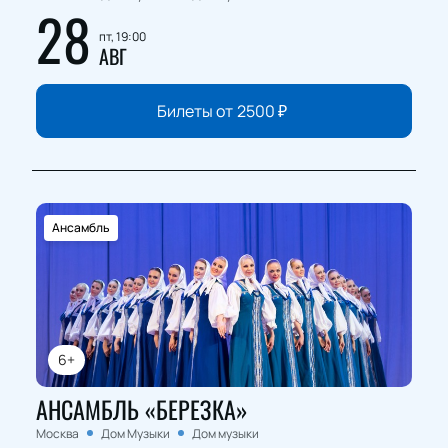
28
пт, 19:00
АВГ
Билеты от
2500
₽
Ансамбль
6+
АНСАМБЛЬ «БЕРЕЗКА»
Москва
Дом Музыки
Дом музыки