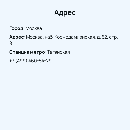
нашем сайте и насладитесь великолепным
выступлением Мариам Мерабовой и оркестра
Адрес
«Музыка кино» в Доме Музыки. Торопитесь,
количество мест ограничено!
Купите билеты
на
Город
:
Москва
нашем сайте и подарите себе и близким вечер,
Адрес
:
Москва, наб. Космодамианская, д. 52, стр.
наполненный волшебством музыки и
8
незабываемыми эмоциями.
Станция метро
:
Таганская
+7 (499) 460-54-29