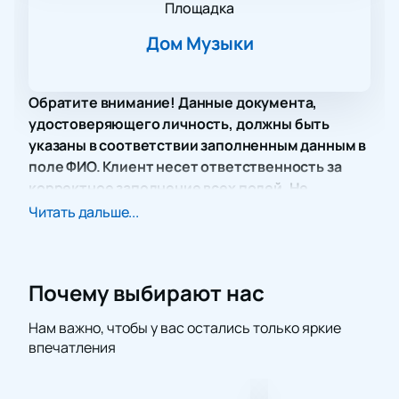
Площадка
Дом Музыки
Обратите внимание! Данные документа,
удостоверяющего личность, должны быть
указаны в соответствии заполненным данным в
поле ФИО. Клиент несет ответственность за
корректное заполнение всех полей. Не
забудьте взять документ с собой!
Читать дальше...
Концерт Мариам Мерабовой вместе с оркестром
«Музыка кино» в Доме Музыки обещает стать
ярким и незабываемым событием для всех
Почему выбирают нас
любителей джаза и киноискусства. Известная
своим глубоким, бархатным голосом, Мариам
Нам важно, чтобы у вас остались только яркие
Мерабова выступит в сопровождении оркестра,
впечатления
создающего уникальную атмосферу, насыщенную
мелодиями из популярных фильмов.