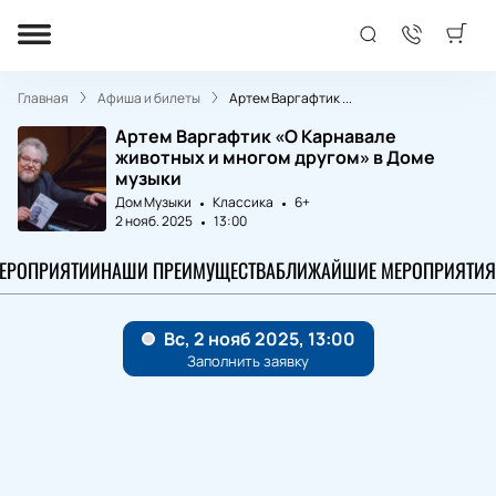
Главная
Афиша и билеты
Артем Варгафтик ...
Артем Варгафтик «О Карнавале
животных и многом другом» в Доме
музыки
Дом Музыки
Классика
6+
2 нояб. 2025
13:00
МЕРОПРИЯТИИ
НАШИ ПРЕИМУЩЕСТВА
БЛИЖАЙШИЕ МЕРОПРИЯТИЯ