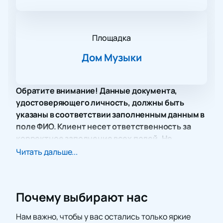
Площадка
Дом Музыки
Обратите внимание! Данные документа,
удостоверяющего личность, должны быть
указаны в соответствии заполненным данным в
поле ФИО. Клиент несет ответственность за
корректное заполнение всех полей. Не
забудьте взять документ с собой!
Читать дальше...
Концерт «О Карнавале животных и многом другом»
в Доме Музыки предлагает уникальную
возможность погрузиться в мир классической
Почему выбирают нас
музыки под чутким руководством Артема
Варгафтика, известного российского журналиста,
Нам важно, чтобы у вас остались только яркие
работающего на телевидении и радио. В этот вечер