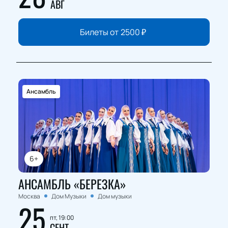
АВГ
Билеты от
2500
₽
Ансамбль
6+
АНСАМБЛЬ «БЕРЕЗКА»
Москва
Дом Музыки
Дом музыки
25
пт, 19:00
СЕНТ