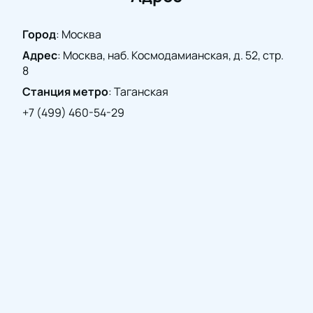
Присоединяйтесь к празднованию 70-летия
Сергея Руднева и откройте для себя чарующий мир
Город
:
Москва
гитарной музыки.
Адрес
:
Москва, наб. Космодамианская, д. 52, стр.
8
Станция метро
:
Таганская
+7 (499) 460-54-29