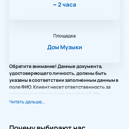
~
2 часа
Площадка
Дом Музыки
Обратите внимание! Данные документа,
удостоверяющего личность, должны быть
указаны в соответствии заполненным данным в
поле ФИО. Клиент несет ответственность за
корректное заполнение всех полей. Не
забудьте взять документ с собой!
Читать дальше...
В Доме музыки состоится уникальное событие, где
пересекаются музыкальные и математические
миры — концерт «Музыкальная лаборатория» от
Почему выбирают нас
коллектива «Виртуозы Москвы». Это больше, чем