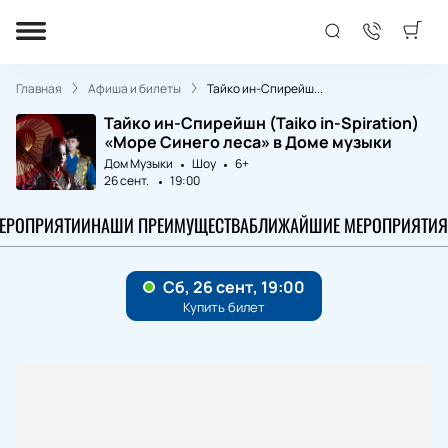
Главная
Афиша и билеты
Тайко ин-Спирейш...
Тайко ин-Спирейшн (Taiko in-Spiration)
«Море Синего леса» в Доме музыки
Дом Музыки
Шоу
6+
26 сент.
19:00
МЕРОПРИЯТИИ
НАШИ ПРЕИМУЩЕСТВА
БЛИЖАЙШИЕ МЕРОПРИЯТИЯ