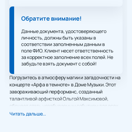
Обратите внимание!
Данные документа, удостоверяющего
личность, должны быть указаны в
соответствии заполненным данным в
поле ФИО. Клиент несет ответственность
за корректное заполнение всех полей. Не
забудьте взять документ с собой!
Погрузитесь в атмосферу магии и загадочности на
концерте «Арфа в темноте» в Доме Музыки. Этот
завораживающий перформанс, созданный
талантливой арфисткой Ольгой Максимовой,
обещает стать незабываемым событием для всех
ценителей музыки и искусства.
Читать дальше...
Ольга Максимова – признанный мастер игры на
арфе и электроарфе, лауреат международных