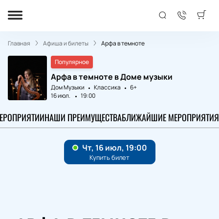
Главная
Афиша и билеты
Арфа в темноте
Популярное
Арфа в темноте в Доме музыки
Дом Музыки
Классика
6+
16 июл.
19:00
МЕРОПРИЯТИИ
НАШИ ПРЕИМУЩЕСТВА
БЛИЖАЙШИЕ МЕРОПРИЯТИЯ