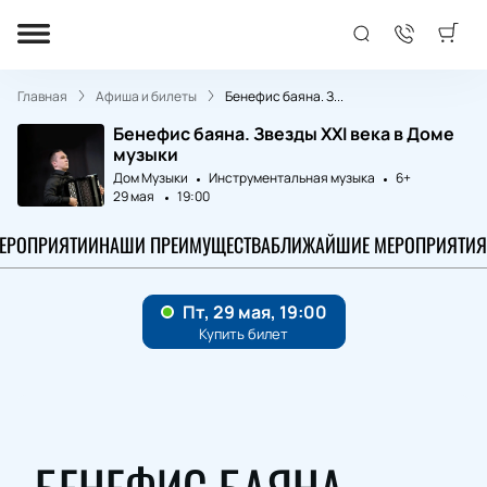
Главная
Афиша и билеты
Бенефис баяна. З...
Бенефис баяна. Звезды XXI века в Доме
музыки
Дом Музыки
Инструментальная музыка
6+
29 мая
19:00
МЕРОПРИЯТИИ
НАШИ ПРЕИМУЩЕСТВА
БЛИЖАЙШИЕ МЕРОПРИЯТИЯ