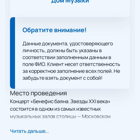
Дом Музыки
Обратите внимание!
Данные документа, удостоверяющего
личность, должны быть указаны в
соответствии заполненным данным в
поле ФИО. Клиент несет ответственность
за корректное заполнение всех полей. Не
забудьте взять документ с собой!
Место проведения
Концерт «Бенефис баяна. Звезды XXI века»
состоится в одном из самых известных
музыкальных залов столицы — Московском
международном доме музыки по адресу: Москва,
Читать дальше...
наб. Космодамианская, дом 52, строение 8. Это
событие внесёт яркую страницу в культурную