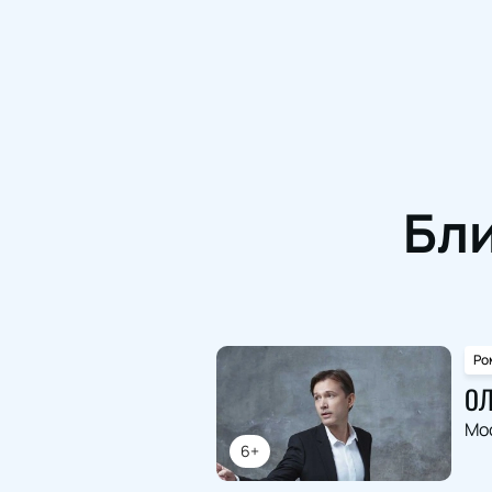
Бл
Ро
ОЛ
Мо
6+