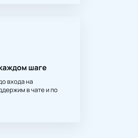
каждом шаге
до входа на
держим в чате и по