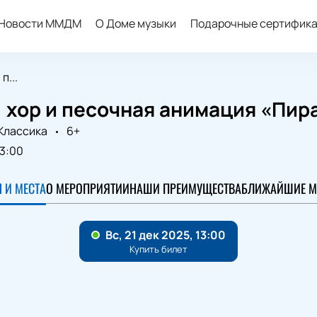
Новости ММДМ
О Доме музыки
Подарочные сертифик
п...
 хор и песочная анимация «Пир
Классика
6+
13:00
 И МЕСТА
О МЕРОПРИЯТИИ
НАШИ ПРЕИМУЩЕСТВА
БЛИЖАЙШИЕ М