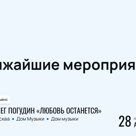
ижайшие мероприя
манс
ЕГ ПОГУДИН «ЛЮБОВЬ ОСТАНЕТСЯ»
28
сква
Дом Музыки
Дом музыки
п