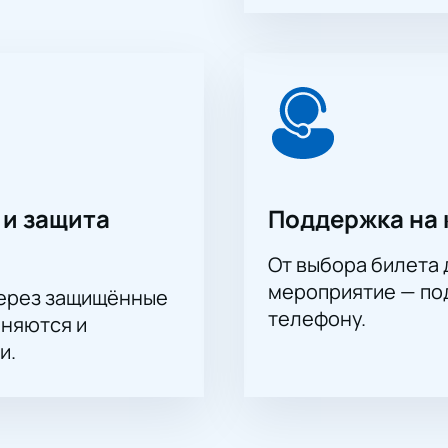
 и защита
Поддержка на 
От выбора билета 
мероприятие — под
через защищённые
телефону.
аняются и
и.