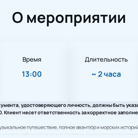
О мероприятии
Время
Длительность
13:00
~
2 часа
умента, удостоверяющего личность, должны быть указ
 Клиент несет ответственность за корректное заполне
зыкальное путешествие, полное авантюр и морских историй
четает в себе классические мелодии, художественное слов