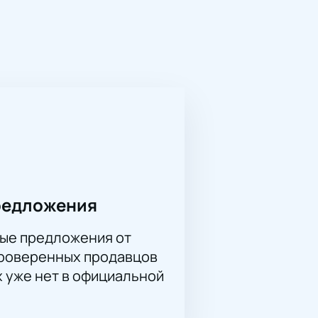
н, Сергей Рахманинов, Александр
Лилии Равиловой, добавляющей
о областного музыкального
концерте примут участие
нов на гуслях, Халида Абуева с
одной акустике и современному
тной обстановке.
но уже сейчас на нашем сайте.
редложения
ые предложения от
проверенных продавцов
х уже нет в официальной