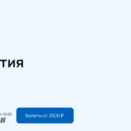
тия
т, 19:00
Билеты от
2500
₽
АВГ