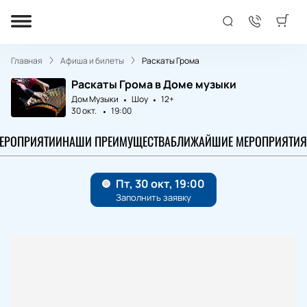
Главная
Афиша и билеты
Раскаты Грома
Раскаты Грома в Доме музыки
Дом Музыки
Шоу
12+
30 окт.
19:00
МЕРОПРИЯТИИ
НАШИ ПРЕИМУЩЕСТВА
БЛИЖАЙШИЕ МЕРОПРИЯТИЯ