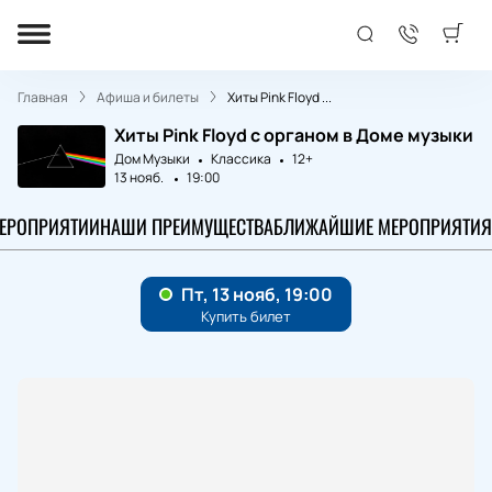
Главная
Афиша и билеты
Хиты Pink Floyd ...
Хиты Pink Floyd c органом в Доме музыки
Дом Музыки
Классика
12+
13 нояб.
19:00
МЕРОПРИЯТИИ
НАШИ ПРЕИМУЩЕСТВА
БЛИЖАЙШИЕ МЕРОПРИЯТИЯ