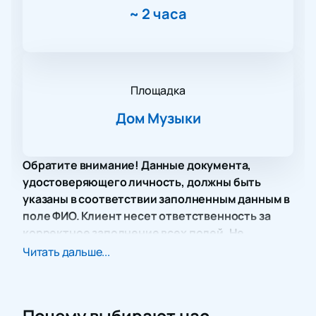
~
2 часа
Площадка
Дом Музыки
Обратите внимание! Данные документа,
удостоверяющего личность, должны быть
указаны в соответствии заполненным данным в
поле ФИО. Клиент несет ответственность за
корректное заполнение всех полей. Не
забудьте взять документ с собой!
Читать дальше...
На нашем сайте вас есть возможность купить
билеты на концерт «Хиты Pink Floyd с органом»,
который пройдет в Доме музыки. Это событие даст
Почему выбирают нас