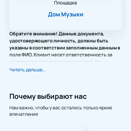
Площадка
Дом Музыки
Обратите внимание! Данные документа,
удостоверяющего личность, должны быть
указаны в соответствии заполненным данным в
поле ФИО. Клиент несет ответственность за
корректное заполнение всех полей. Не
забудьте взять документ с собой!
Читать дальше...
Концерт под названием «Рахманинов. Второй
концерт и Вторая симфония» в Доме Музыки
обещает стать ярким событием для любителей
Почему выбирают нас
классической музыки. На сцене выступят
известный пианист Филипп Копачевский и
Нам важно, чтобы у вас остались только яркие
Симфонический оркестр Москвы «Русская
впечатления
филармония» под руководством маэстро Павла
Сорокина.