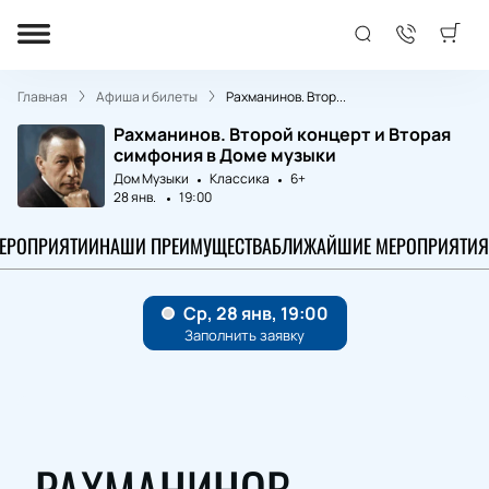
Главная
Афиша и билеты
Рахманинов. Втор...
Рахманинов. Второй концерт и Вторая
симфония в Доме музыки
Дом Музыки
Классика
6+
28 янв.
19:00
МЕРОПРИЯТИИ
НАШИ ПРЕИМУЩЕСТВА
БЛИЖАЙШИЕ МЕРОПРИЯТИЯ