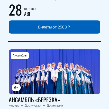
28
пт, 19:00
АВГ
Билеты от
2500
₽
Ансамбль
6+
АНСАМБЛЬ «БЕРЕЗКА»
Москва
Дом Музыки
Дом музыки