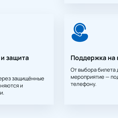
 и защита
Поддержка на 
От выбора билета 
мероприятие — под
через защищённые
телефону.
аняются и
и.