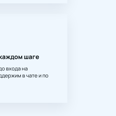
каждом шаге
до входа на
держим в чате и по