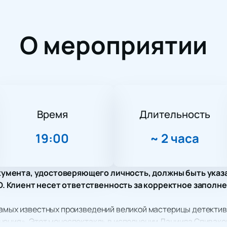
О мероприятии
Время
Длительность
19:00
~
2 часа
умента, удостоверяющего личность, должны быть указ
 Клиент несет ответственность за корректное заполне
амых известных произведений великой мастерицы детективн
нения». Этот моноспектакль в исполнении Даниила Спивако