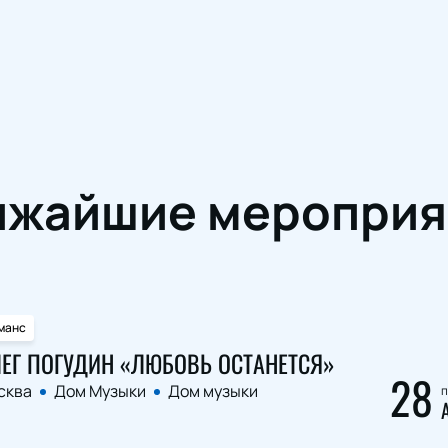
ижайшие мероприя
манс
ЕГ ПОГУДИН «ЛЮБОВЬ ОСТАНЕТСЯ»
28
сква
Дом Музыки
Дом музыки
п