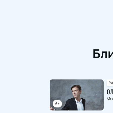
Бл
Ро
ОЛ
Мо
6+