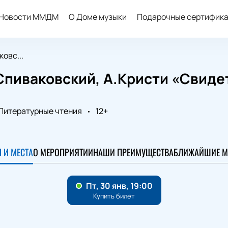
Новости ММДМ
О Доме музыки
Подарочные сертифик
овс...
Спиваковский, А.Кристи «Свиде
Литературные чтения
12+
0
 И МЕСТА
О МЕРОПРИЯТИИ
НАШИ ПРЕИМУЩЕСТВА
БЛИЖАЙШИЕ М