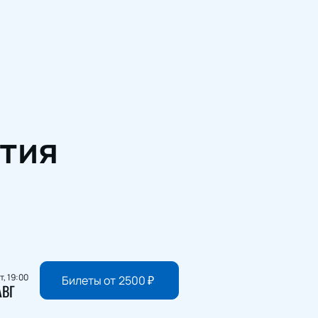
тия
т, 19:00
Билеты от
2500
₽
АВГ