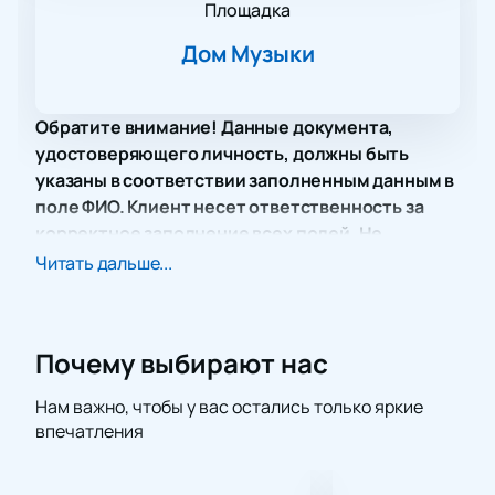
Площадка
Дом Музыки
Обратите внимание! Данные документа,
удостоверяющего личность, должны быть
указаны в соответствии заполненным данным в
поле ФИО. Клиент несет ответственность за
корректное заполнение всех полей. Не
забудьте взять документ с собой!
Читать дальше...
Концерт под названием «Три русских баса. Песни
из любимых кинофильмов» обещает стать
настоящим музыкальным событием в Доме Музыки.
Почему выбирают нас
На сцене выступит уникальный ансамбль, в
который входят выдающиеся басы-профундо:
Нам важно, чтобы у вас остались только яркие
Владимир Миллер, Михаил Круглов и Павел
впечатления
Андреев. Они исполнят композиции из известных и
любимых кинолент.