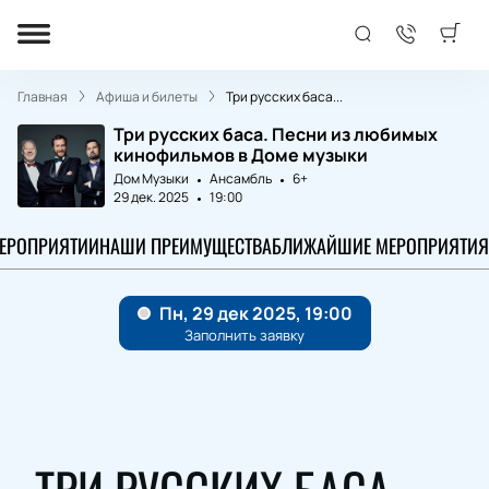
Главная
Афиша и билеты
Три русских баса...
Три русских баса. Песни из любимых
кинофильмов в Доме музыки
Дом Музыки
Ансамбль
6+
29 дек. 2025
19:00
МЕРОПРИЯТИИ
НАШИ ПРЕИМУЩЕСТВА
БЛИЖАЙШИЕ МЕРОПРИЯТИЯ