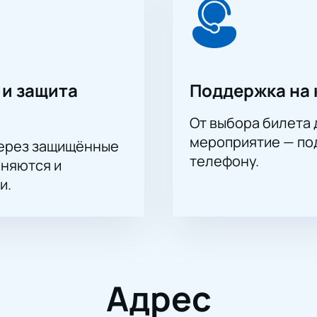
 и защита
Поддержка на 
От выбора билета 
мероприятие — под
через защищённые
телефону.
аняются и
и.
Адрес