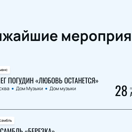
ижайшие мероприя
манс
ЕГ ПОГУДИН «ЛЮБОВЬ ОСТАНЕТСЯ»
28
сква
Дом Музыки
Дом музыки
п
самбль
САМБЛЬ «БЕРЕЗКА»