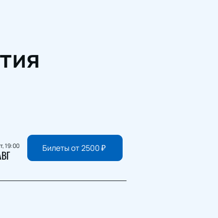
тия
т, 19:00
Билеты от
2500
₽
АВГ