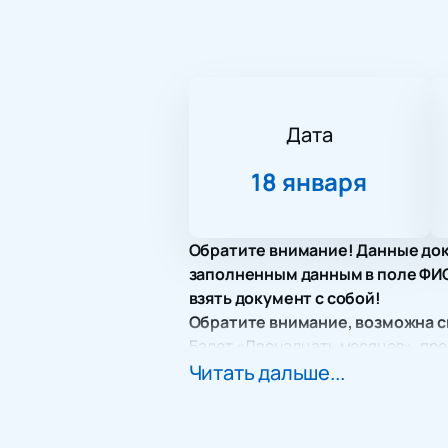
Дата
18 января
Обратите внимание! Данные док
заполненным данным в поле ФИО.
взять документ с собой!
Обратите внимание, возможна с
Балет «Двенадцать месяцев», пре
чарующий мир искусства. Эта пос
Читать дальше...
сказочную вселенную, где дружба
Чайковского в сочетании с утонч
Дом Музыки в Москве славится св