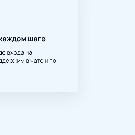
каждом шаге
до входа на
держим в чате и по