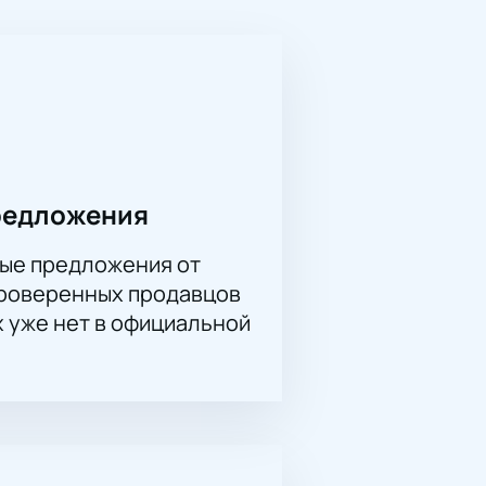
ет «Двенадцать месяцев» является
графией, но и особой атмосферой
 как один из ведущих
олнения и глубоким пониманием
о просто и удобно. Позаботьтесь о
айте станет вашим шагом навстречу
редложения
ые предложения от
проверенных продавцов
х уже нет в официальной