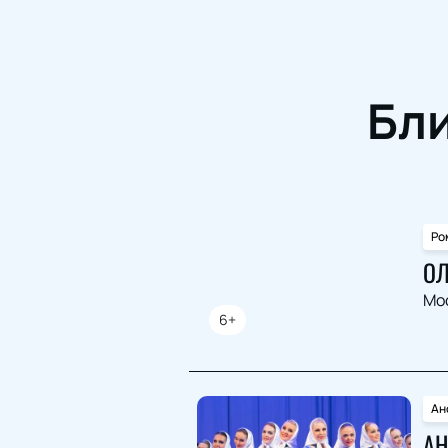
Бл
Ро
ОЛ
Мо
6+
Ан
АН