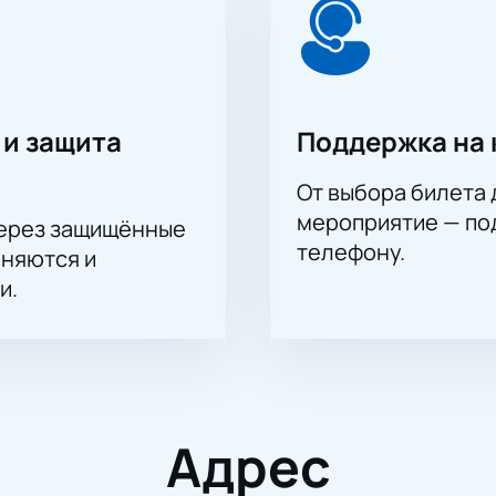
 и защита
Поддержка на 
От выбора билета 
мероприятие — под
через защищённые
телефону.
аняются и
и.
Адрес