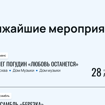
ижайшие мероприя
манс
ЕГ ПОГУДИН «ЛЮБОВЬ ОСТАНЕТСЯ»
28
сква
Дом Музыки
Дом музыки
п
самбль
САМБЛЬ «БЕРЕЗКА»