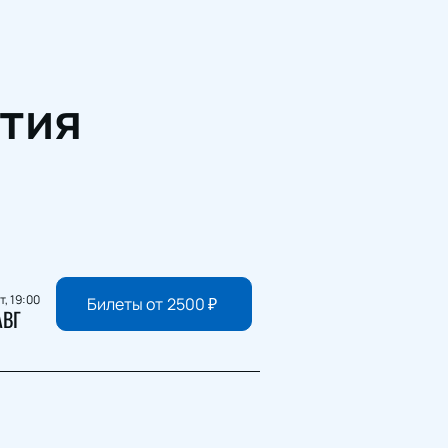
тия
т, 19:00
Билеты от
2500
₽
АВГ