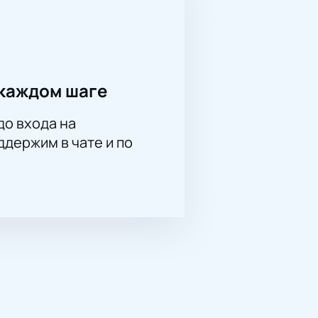
каждом шаге
до входа на
держим в чате и по