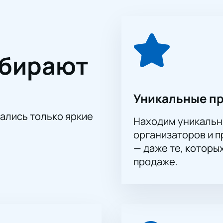
 для проведения масштабных музыкальных мероприятий. Зр
ореографией, но и захватывающими визуальными эффектами,
ественной парижской оперы до шумного Болливуда.
 настоящим праздником для всех любителей жанра. Каждое 
ыбирают
офессионалов высочайшего класса. Не упустите возможнос
те легко и удобно. Забронируйте места заранее, чтобы не 
ля покупки онлайн в любое время, что обеспечивает вам луч
Уникальные п
тались только яркие
Находим уникальн
организаторов и 
— даже те, которы
продаже.