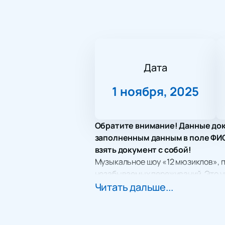
Дата
1 ноября, 2025
Обратите внимание! Данные док
заполненным данным в поле ФИО.
взять документ с собой!
Музыкальное шоу «12 мюзиклов», п
незабываемых переживаний. Это у
сцены, таких как Андрей Белявски
Читать дальше...
Владимир Ветт. Каждый из этих и
«Notre Dame de Paris», «Ромео и Д
Дом Музыки, расположенный в сам