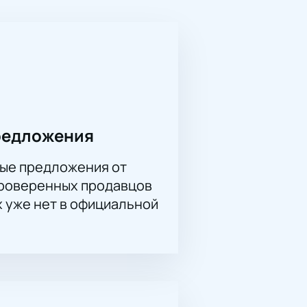
ители смогут насладиться не
 которые перенесут их в
выступление — это шанс услышать
ть стать частью этого
пропустить это незабываемое
шие места в зале.
редложения
ые предложения от
проверенных продавцов
х уже нет в официальной