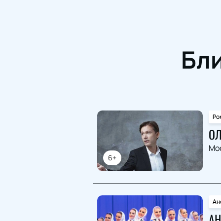
Бл
Ро
ОЛ
Мо
6+
Ан
АН